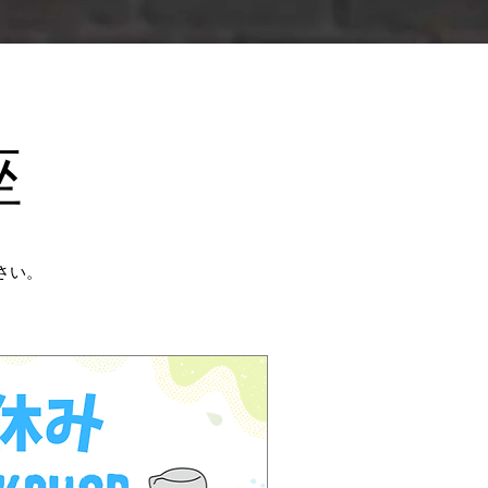
座
さい。