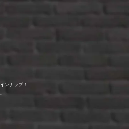
インナップ！​
。