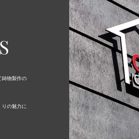
​
て鋳物製作の
くりの魅力に