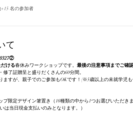
+15 名の参加者
いて
327②
ただける
春休みワークショップです。
最後の注意事項までご確
・修了証贈呈と盛りだくさんの60分間。
りますが、親子でのご参加もOKです！(※5歳以上の未就学児
ップ限定デザイン箸置き（10種類の中から1つお選びいただき
支払いは当日現金支払いのみとなります。）