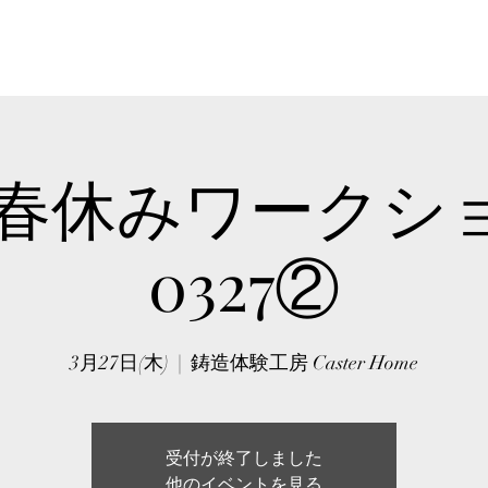
HOME
ABOUT
WORKSHO
25 春休みワークシ
0327②
3月27日(木)
  |  
鋳造体験工房 Caster Home
受付が終了しました
他のイベントを見る