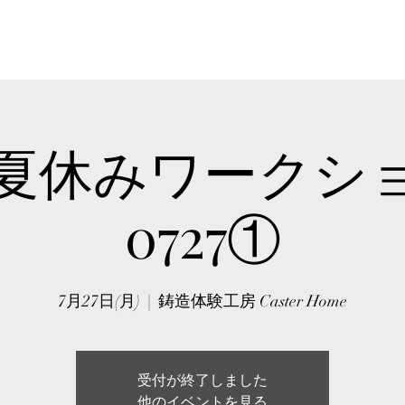
HOME
ABOUT
WORKSHO
26夏休みワークシ
0727①
7月27日(月)
  |  
鋳造体験工房 Caster Home
受付が終了しました
他のイベントを見る