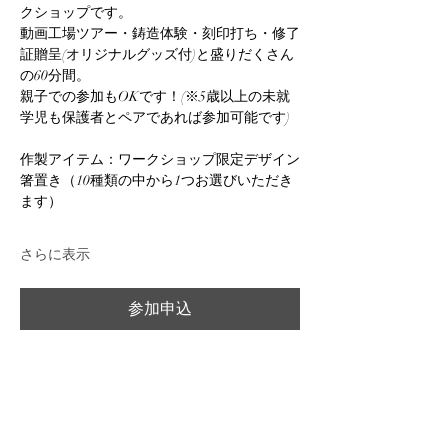
クショップです。
動画工場ツアー・鋳造体験・刻印打ち・修了
証贈呈(オリジナルグッズ付)と盛りだくさん
の60分間。
親子での参加もOKです！(※5歳以上の未就
学児も保護者とペアであれば参加可能です)
作製アイテム：ワークショップ限定デザイン
箸置き（10種類の中から1つお選びいただき
ます）
さらに表示
参加申込
参加受付終了：2026年8月17日 23:50