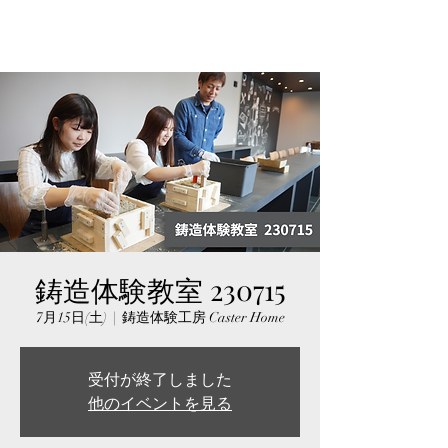
鋳造体験教室 230715
7月15日(土)
  |  
鋳造体験工房 Caster Home
受付が終了しました
他のイベントを見る