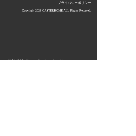
プライバシーポリシー
Copyright 2023 CASTERHOME ALL Rights Reserved.
当社は影山グループのメンバーです。
グループ企業＆サービス
≫ (株)影山鉄工所
≫ 大洋産業(株)
≫ 第一金属工業(株)
≫ タカラ産業(株)
≫ (株)小出鋳造所