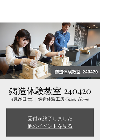
鋳造体験教室 240420
4月20日(土)
  |  
鋳造体験工房 Caster Home
受付が終了しました
他のイベントを見る