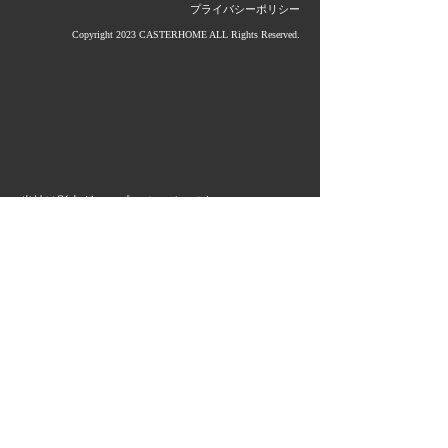
プライバシーポリシー
Copyright 2023 CASTERHOME ALL Rights Reserved.
当社は影山グループのメンバーです。
グループ企業＆サービス
≫ (株)影山鉄工所
≫ 大洋産業(株)
≫ 第一金属工業(株)
≫ タカラ産業(株)
≫ (株)小出鋳造所