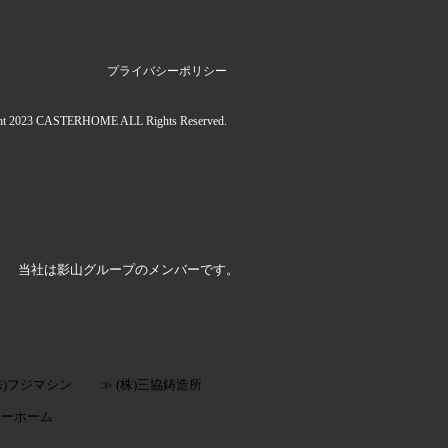
プライバシーポリシー
ht 2023 CASTERHOME ALL Rights Reserved.
当社は影山グループのメンバーです。
(株)フジマシン
≫ (株)三協鋳造所
ターホーム