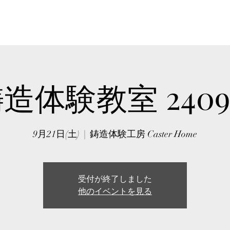
HOME
ABOUT
WORKSHO
造体験教室 2409
9月21日(土)
  |  
鋳造体験工房 Caster Home
受付が終了しました
他のイベントを見る