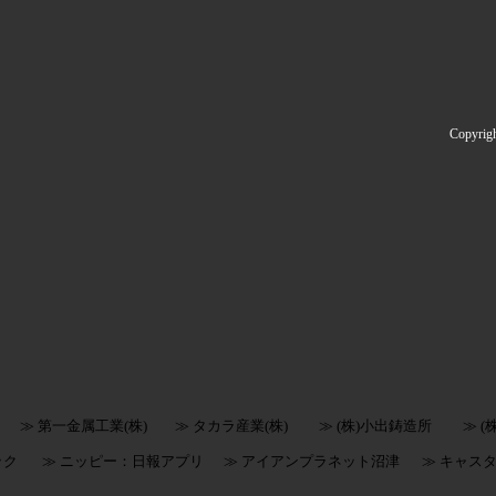
Copyrig
≫ 第一金属工業(株)
≫ タカラ産業(株)
≫ (株)小出鋳造所
≫ 
ック
≫ ニッピー：日報アプリ
≫ アイアンプラネット沼津
≫ キャス