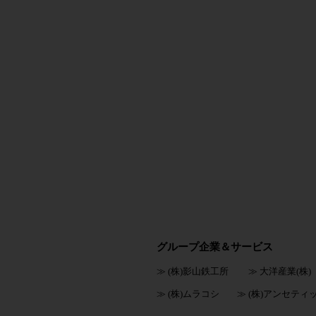
グループ企業＆サービス
≫ (株)影山鉄工所
≫ 大洋産業(株)
≫ (株)ムラコシ
≫ (株)アンセティ