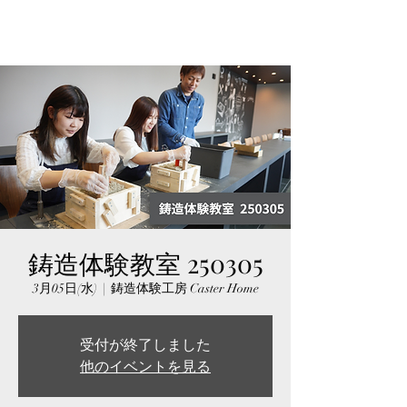
鋳造体験教室 250305
3月05日(水)
  |  
鋳造体験工房 Caster Home
受付が終了しました
他のイベントを見る