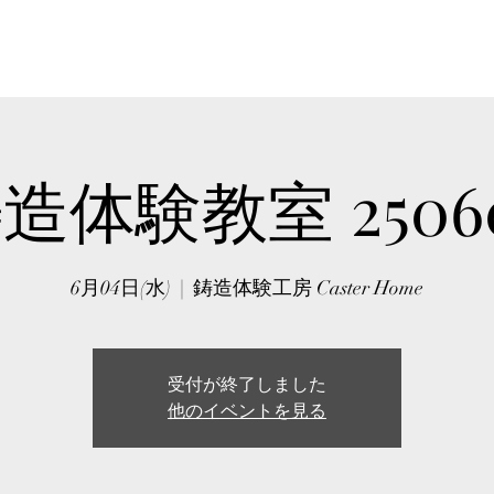
HOME
ABOUT
WORKSHO
造体験教室 2506
6月04日(水)
  |  
鋳造体験工房 Caster Home
受付が終了しました
他のイベントを見る