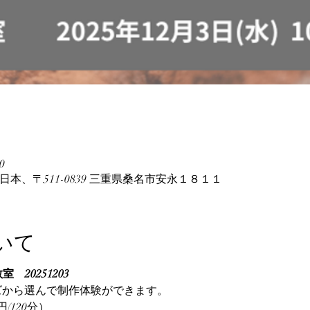
0
e, 日本、〒511-0839 三重県桑名市安永１８１１
いて
室　20251203
ズから選んで制作体験ができます。
(120分）