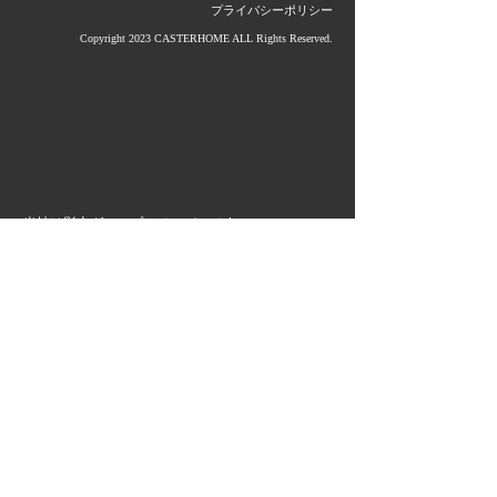
プライバシーポリシー
Copyright 2023 CASTERHOME ALL Rights Reserved.
当社は影山グループのメンバーです。
グループ企業＆サービス
≫ (株)影山鉄工所
≫ 大洋産業(株)
≫ 第一金属工業(株)
≫ タカラ産業(株)
≫ (株)小出鋳造所