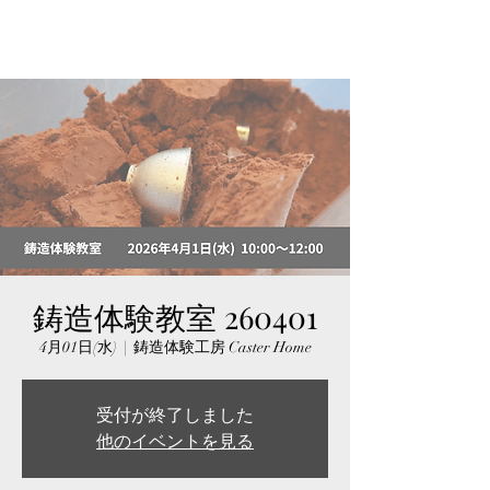
鋳造体験教室 260401
4月01日(水)
  |  
鋳造体験工房 Caster Home
受付が終了しました
他のイベントを見る