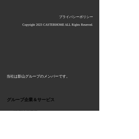
プライバシーポリシー
Copyright 2023 CASTERHOME ALL Rights Reserved.
当社は影山グループのメンバーです。
グループ企業＆サービス
≫ (株)影山鉄工所
≫ 大洋産業(株)
≫ 第一金属工業(株)