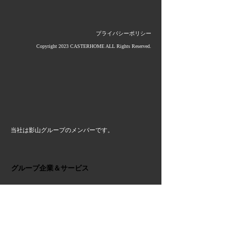
プライバシーポリシー
Copyright 2023 CASTERHOME ALL Rights Reserved.
当社は影山グループのメンバーです。
グループ企業＆サービス
≫ (株)影山鉄工所
≫ 大洋産業(株)
≫ 第一金属工業(株)