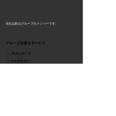
当社は影山グループのメンバーです。
グループ企業＆サービス
≫ (株)影山鉄工所
≫ 大洋産業(株)
≫ 第一金属工業(株)
≫ タカラ産業(株)
≫ (株)小出鋳造所
≫ (株)フジマシン
≫ (株)三協鋳造所
≫ (株)ムラコシ
≫ (株)アンセティック