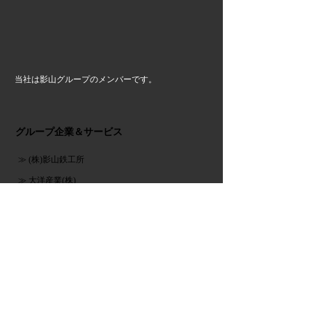
当社は影山グループのメンバーです。
グループ企業＆サービス
≫ (株)影山鉄工所
≫ 大洋産業(株)
≫ 第一金属工業(株)
≫ タカラ産業(株)
≫ (株)小出鋳造所
≫ (株)フジマシン
≫ (株)三協鋳造所
≫ (株)ムラコシ