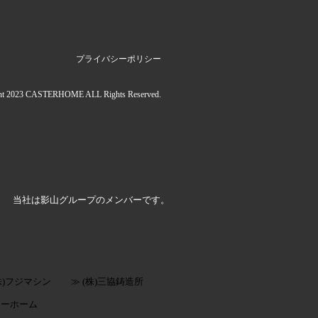
プライバシーポリシー
ht 2023 CASTERHOME ALL Rights Reserved.
当社は影山グループのメンバーです。
(株)フジマシン
≫ (株)三協鋳造所
ターホーム