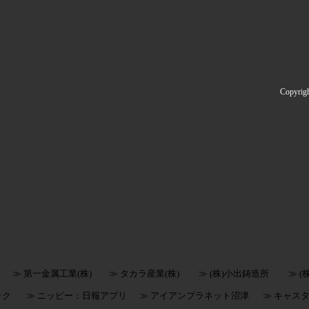
Copyrig
≫ 第一金属工業(株)
≫ タカラ産業(株)
≫ (株)小出鋳造所
≫ 
ック
≫ ニッピー：日報アプリ
≫ アイアンプラネット沼津
≫ キャス