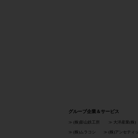
グループ企業＆サービス
≫ (株)影山鉄工所
≫ 大洋産業(株)
≫ (株)ムラコシ
≫ (株)アンセティ