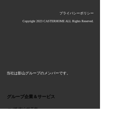
プライバシーポリシー
Copyright 2023 CASTERHOME ALL Rights Reserved.
当社は影山グループのメンバーです。
グループ企業＆サービス
≫ (株)影山鉄工所
≫ 大洋産業(株)
≫ 第一金属工業(株)
≫ タカラ産業(株)