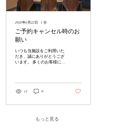
ます✨ 完成した箸置きに刻
印打ちしていただき、自分
だけのはし置きにすること
ができます✨ ワークショッ
2026年6月22日
∙
1
分
プの概要 日時 ：
ご予約キャンセル時のお
2026年7月27日(月) 第1
部 10：00～11：00／ 第2
願い
部 13：00～14：00
2026年8月
いつも当施設をご利用いた
18日(火) 第1部 10：00～
だき、誠にありがとうござ
11：00／ 第2部 13：00～
います。 多くのお客様に鋳
14：00 参加人
造体験をお楽しみいただい
数 ：各部とも定員10名
ておりますが、最近ご予約
まで 対象者 ：小学1
の無断キャンセルが発生し
年生～ 保護者の方もご希
ております。 私どもの鋳造
望があれば参加可能です。
体験では、事前に材料やお
11
0
(※保護者の方と...
席の準備を行っておりま
す。 また、ご予約を希望さ
れる他のお客様のご参加機
会にも関わるため、ご都合
が悪くなった場合は事前に
もっと見る
ご連絡いただきますようお
願いをしております。 ご連