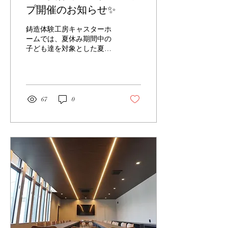
プ開催のお知らせ✨
鋳造体験工房キャスターホ
ームでは、夏休み期間中の
子ども達を対象とした夏休
みワークショップの開催を
行います✨ 小学1年生～の
お子様がメインとなります
が、保護者の方も一緒に参
加可能です！ (※5歳以上の
67
0
未就学児は保護者の方とペ
アであれば体験可能です)
動画工場ツアー(10分)・鋳
造体験(40分)・修了証贈呈
(5分)と盛りだくさんの60分
間！ 桑名の地場産業である
鋳物の魅力・ものづくりの
楽しさを体感していただけ
るイベントです。鋳造体験
では、夏休みワークショッ
プ限定デザインの箸置きを
10種類の中から1つお選び
いただき作製していただき