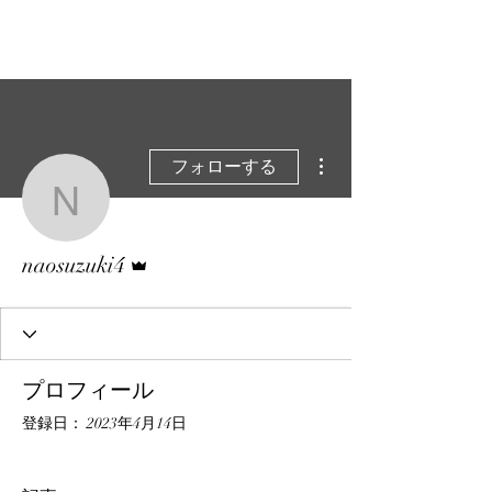
その他
フォローする
naosuzuki4
管理者
naosuzuki4
プロフィール
登録日： 2023年4月14日