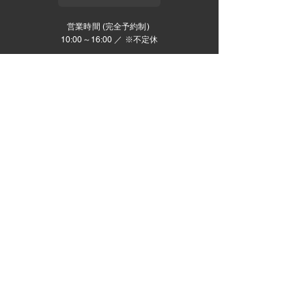
営業時間 (完全予約制)
10:00～16:00 ／ ※不定休
プライバシーポリシー
Copyright 2023 CASTERHOME ALL Rights Reserved.
当社は影山グループのメンバーです。