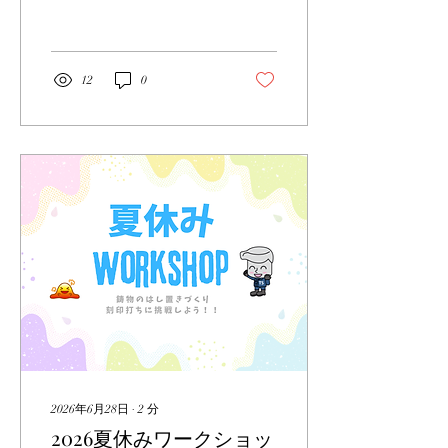
月8日(土) ～ 8月16日(日) な
お、上記期間中にメールい
ただきましたお問い合わせ
につきましては、 明け17日
12
0
(月)より順次対応させてい
ただきます。 ご不便をおか
けすることと存じますが、
何卒ご理解いただきますよ
うお願い申し上げます。
2026年6月28日
∙
2
分
2026夏休みワークショッ