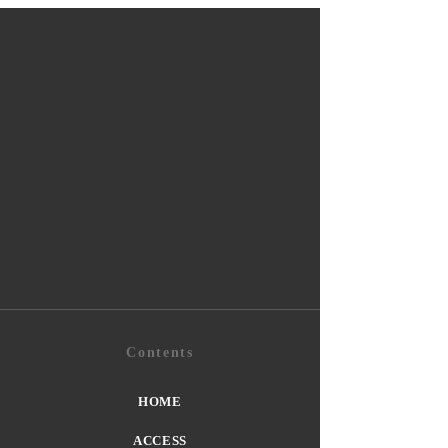
絡は、CONTACT 問合せ
メール、もしくは電話番号
へお掛けください。 ※電話
受付 平日・第三土曜日
8：00～17：00 なお、無
断キャンセルの場合は、予
約ページ・予約完了メール
へ記載のとおりキャンセル
料3,000円(ご予約人数分)を
申し受けます。 皆さまに気
持ちよくご利用いただける
施設運営のため、ご理解と
ご協力をお願いいたしま
す。
Contents
HOME
ACCESS